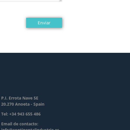
P.I. Errota Nave 5E
20.270 Anoeta - Spain
Tel: +34 943 655 486
Email de contacto:
info@continentalindustrie.es