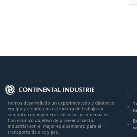
Hemos desarrollado un experimentado y dinámico
T
equipo y creado una estructura de trabajo en
m
conjunto con ingenieros, técnicos y comerciales.
Con el único objetivo de proveer al sector
B
Industrial con el mejor equipamiento para el
s
transporte de aire y gas.