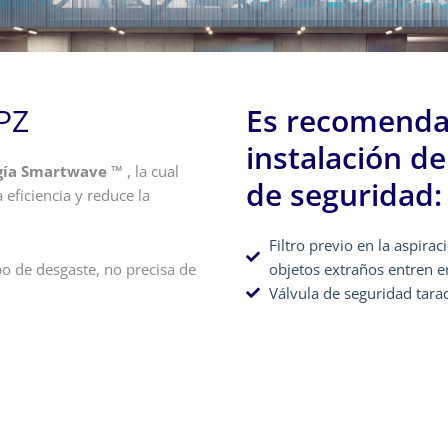
FPZ
Es recomenda
instalación d
gía
Smartwave ™
, la cual
de seguridad:
a eficiencia y reduce la
Filtro previo en la aspirac
objetos extraños entren e
po de desgaste, no precisa de
Válvula de seguridad tara