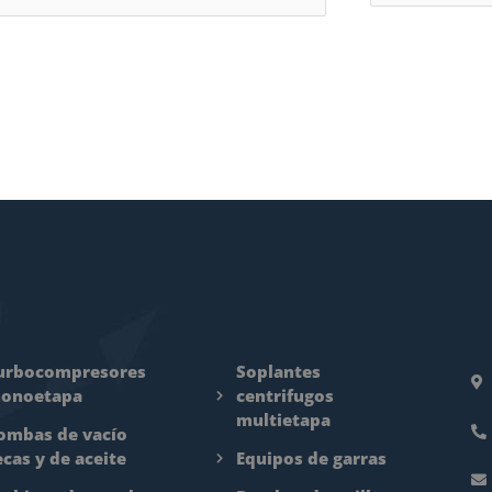
urbocompresores
Soplantes
onoetapa
centrifugos
multietapa
ombas de vacío
ecas y de aceite
Equipos de garras