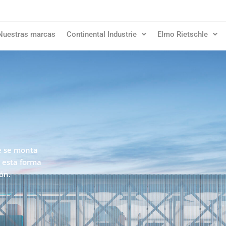
Nuestras marcas
Continental Industrie
Elmo Rietschle
e se monta
e esta forma
ón.