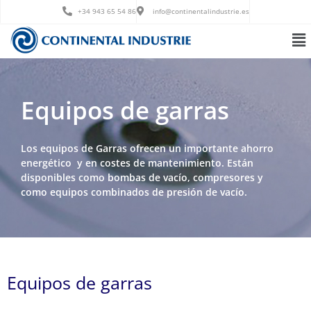
Ir
+34 943 65 54 86
info@continentalindustrie.es
al
Me
contenido
Equipos de garras
Los equipos de Garras ofrecen un importante ahorro
energético y en costes de mantenimiento. Están
disponibles como bombas de vacío, compresores y
como equipos combinados de presión de vacío.
Equipos de garras